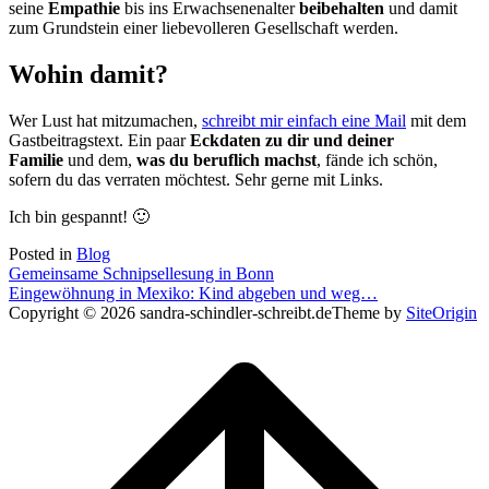
seine
Empathie
bis ins Erwachsenenalter
beibehalten
und damit
zum Grundstein einer liebevolleren Gesellschaft werden.
Wohin damit?
Wer Lust hat mitzumachen,
schreibt mir einfach eine Mail
mit dem
Gastbeitragstext. Ein paar
Eckdaten zu dir und deiner
Familie
und dem,
was du beruflich machst
, fände ich schön,
sofern du das verraten möchtest. Sehr gerne mit Links.
Ich bin gespannt! 🙂
Posted in
Blog
Post
Gemeinsame Schnipsellesung in Bonn
Eingewöhnung in Mexiko: Kind abgeben und weg…
navigation
Copyright © 2026 sandra-schindler-schreibt.de
Theme by
SiteOrigin
Scroll
to
top