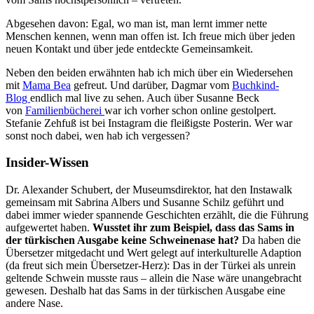
Abgesehen davon: Egal, wo man ist, man lernt immer nette
Menschen kennen, wenn man offen ist. Ich freue mich über jeden
neuen Kontakt und über jede entdeckte Gemeinsamkeit.
Neben den beiden erwähnten hab ich mich über ein Wiedersehen
mit
Mama Bea
gefreut. Und darüber, Dagmar vom
Buchkind-
Blog
endlich mal live zu sehen. Auch über Susanne Beck
von
Familienbücherei
war ich vorher schon online gestolpert.
Stefanie Zehfuß ist bei Instagram die fleißigste Posterin. Wer war
sonst noch dabei, wen hab ich vergessen?
Insider-Wissen
Dr. Alexander Schubert, der Museumsdirektor, hat den Instawalk
gemeinsam mit Sabrina Albers und Susanne Schilz geführt und
dabei immer wieder spannende Geschichten erzählt, die die Führung
aufgewertet haben.
Wusstet ihr zum Beispiel, dass das Sams in
der türkischen Ausgabe keine Schweinenase hat?
Da haben die
Übersetzer mitgedacht und Wert gelegt auf interkulturelle Adaption
(da freut sich mein Übersetzer-Herz): Das in der Türkei als unrein
geltende Schwein musste raus – allein die Nase wäre unangebracht
gewesen. Deshalb hat das Sams in der türkischen Ausgabe eine
andere Nase.