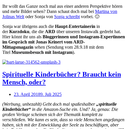
Ihr wollt das Ganze noch mal aus einer anderen Perspektive hören
und mehr Bilder sehen? Dann schaut doch mal bei
Martina von
Jolinas Welt
oder Sonja von
Sonja schreibt
vorbei. 🙂
Sonja war übrigens auch die
Haupt-Entertainerin
in
der
Kurzdoku
, die die
ARD
über unseren Instawalk gedreht hat.
Hier könnt ihr uns als
Bloggerinnen und Instagram-Expertinnen
im Gespräch mit Jonas Keinert vom ARD-
Mittagsmagazin
sehen (Sendung vom 28.9.18 mit dem
Titel
Museumsbesuch mit Instagram
).
Open
post
Spirituelle Kinderbücher? Braucht kein
Mensch, oder?
23. April 2018
9. Juli 2025
(Werbung, unbezahlt) Gebt doch mal spaßeshalber
„spirituelle
Kinderbücher“
in die Amazon-Suche ein. Und? Ja, genau: Die
großen Verlage scheinen sich der Thematik komplett zu
verschließen. Wie kann es sein, dass so viele Menschen angefangen
haben, sich mit der Entwicklung der Seele zu beschäftigen, aber