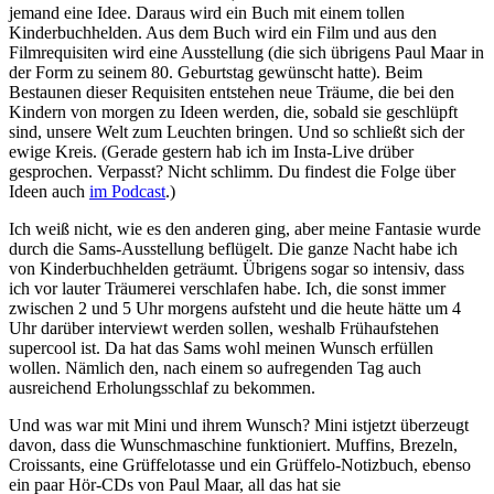
jemand eine Idee. Daraus wird ein Buch mit einem tollen
Kinderbuchhelden. Aus dem Buch wird ein Film und aus den
Filmrequisiten wird eine Ausstellung (die sich übrigens Paul Maar in
der Form zu seinem 80. Geburtstag gewünscht hatte). Beim
Bestaunen dieser Requisiten entstehen neue Träume, die bei den
Kindern von morgen zu Ideen werden, die, sobald sie geschlüpft
sind, unsere Welt zum Leuchten bringen. Und so schließt sich der
ewige Kreis. (Gerade gestern hab ich im Insta-Live drüber
gesprochen. Verpasst? Nicht schlimm. Du findest die Folge über
Ideen auch
im Podcast
.)
Ich weiß nicht, wie es den anderen ging, aber meine Fantasie wurde
durch die Sams-Ausstellung beflügelt. Die ganze Nacht habe ich
von Kinderbuchhelden geträumt. Übrigens sogar so intensiv, dass
ich vor lauter Träumerei verschlafen habe. Ich, die sonst immer
zwischen 2 und 5 Uhr morgens aufsteht und die heute hätte um 4
Uhr darüber interviewt werden sollen, weshalb Frühaufstehen
supercool ist. Da hat das Sams wohl meinen Wunsch erfüllen
wollen. Nämlich den, nach einem so aufregenden Tag auch
ausreichend Erholungsschlaf zu bekommen.
Und was war mit Mini und ihrem Wunsch? Mini istjetzt überzeugt
davon, dass die Wunschmaschine funktioniert. Muffins, Brezeln,
Croissants, eine Grüffelotasse und ein Grüffelo-Notizbuch, ebenso
ein paar Hör-CDs von Paul Maar, all das hat sie