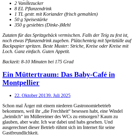
2 Vanillezucker
8 EL Pflanzendrink
1 TL gestr. mit Koriander (frisch gemahlen)
50 g Speisestärke
350 g gesiebtes (Dinke-)Mehl
Zutaten für das Spritzgebäck vermischen. Falls der Teig zu fest ist,
noch etwas Pflanzendrink zugeben. Plätzchenteig mit Spritztülle auf
Backpapier spritzen. Beste Muster: Striche, Kreise oder Kreise mit
Loch. Ganz einfach. Guten Appetit.
Backzeit: 8-10 Minuten bei 175 Grad
Ein Müttertraum: Das Baby-Café in
Montpellier
22. Oktober 2013
9. Juli 2025
Schon mal Ärger mit einem niederen Gastronomiebetrieb
bekommen, weil ihr „die Frechheit“ besessen habt, eine Windel
„heimlich“ im Müllereimer des WCs zu entsorgen? Kaum zu
glauben, aber wahr. Ich war dabei und habs gesehen. Und
ausgerechnet dieser Betrieb rühmt sich im Internet für seine
Gastfreundlichkeit.