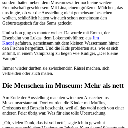
sondern hatten neben dem Museumswärter noch eine weitere
Freundschaft geschlossen: Mit Lina, einem größeren Mädchen, das
uns fragte, ob wir die Ausstellung nicht gemeinsam besuchen
wollten, schließlich hatten wir auch schon gemeinsam den
Geburtstagstisch für das Sams gedeckt.
Und schon ging es munter weiter. Da wurde mit Emma, der
Eisenbahn von Lukas, dem Lokomotivführer, aus
Jim
Knopf
gefahren, gemeinsam mit dem kleinen Wassermann hinter
den Fischen hergeflitzt. Und die Kids probierten aus, wie es sich
anfühlt, in einem Vampirsarg zu liegen wie Rüdiger, „Der kleine
Vampir“.
Immer wieder durften sie zwischendrin Rätsel machen, sich
verkleiden oder auch malen.
Die Menschen im Museum: Mehr als nett
Am Ende der Ausstellung machten wir einen Abstecher ins
Museumsrestaurant. Dort wurden die Kinder mit Muffins,
Croissants und Brezeln beschenkt, weil all das wohl noch von einer
anderen Feier übrig war. Was für eine tolle Überraschung.
„Oh, vielen Dank, das ist voll nett“, sagte ich in gewohnt
umgangssprachlicher Manier zum Inhaber. Kurz darauf flüsterte mir