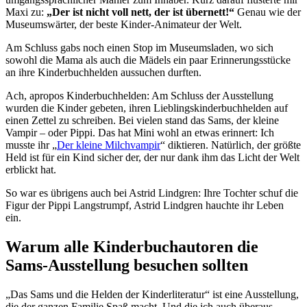
Maxi zu:
„Der ist nicht voll nett, der ist übernett!“
Genau wie der
Museumswärter, der beste Kinder-Animateur der Welt.
Am Schluss gabs noch einen Stop im Museumsladen, wo sich
sowohl die Mama als auch die Mädels ein paar Erinnerungsstücke
an ihre Kinderbuchhelden aussuchen durften.
Ach, apropos Kinderbuchhelden: Am Schluss der Ausstellung
wurden die Kinder gebeten, ihren Lieblingskinderbuchhelden auf
einen Zettel zu schreiben. Bei vielen stand das Sams, der kleine
Vampir – oder Pippi. Das hat Mini wohl an etwas erinnert: Ich
musste ihr „
Der kleine Milchvampir
“ diktieren. Natürlich, der größte
Held ist für ein Kind sicher der, der nur dank ihm das Licht der Welt
erblickt hat.
So war es übrigens auch bei Astrid Lindgren: Ihre Tochter schuf die
Figur der Pippi Langstrumpf, Astrid Lindgren hauchte ihr Leben
ein.
Warum alle Kinderbuchautoren die
Sams-Ausstellung besuchen sollten
„Das Sams und die Helden der Kinderliteratur“ ist eine Ausstellung,
die der ganzen Familie Spaß macht. Und die ich auch überaus