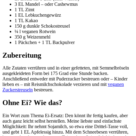
3 EL Mandel – oder Cashewmus
1 TL Zimt
1 EL Lebkuchengewürz
1 TL Kakao
150 g dunkle Schokostreusel
¼ l veganen Rotwein
350 g Weizenmehl
1 Päckchen + 1 TL Backpulver
Zubereitung
Alle Zutaten verrühren und in einer gefetteten, mit Semmelbröseln
ausgekleideten Form bei 175 Grad eine Stunde backen.
Anschließend entweder mit Puderzucker bestreuen oder – Kinder
lieben es – mit Reismilchschokolade verzieren und mit
veganen
Zuckerstreuseln
bestreuen.
Ohne Ei? Wie das?
Ein Wort zum Thema Ei-Ersatz: Den könnt ihr fertig kaufen, aber
auch ganz leicht selbst herstellen. Meine liebste und einfachste
Möglichkeit: Ihr nehmt Sojamilch, so etwa eine Drittel-Tasse voll,
und gebt 1 EL Apfelessig hinzu. Mit dem Schneebesen verrühren,