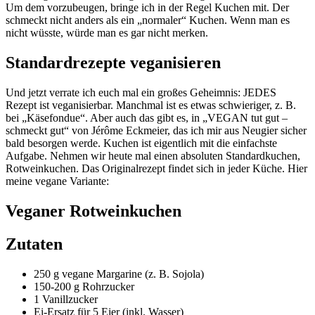
Um dem vorzubeugen, bringe ich in der Regel Kuchen mit. Der
schmeckt nicht anders als ein „normaler“ Kuchen. Wenn man es
nicht wüsste, würde man es gar nicht merken.
Standardrezepte veganisieren
Und jetzt verrate ich euch mal ein großes Geheimnis: JEDES
Rezept ist veganisierbar. Manchmal ist es etwas schwieriger, z. B.
bei „Käsefondue“. Aber auch das gibt es, in „VEGAN tut gut –
schmeckt gut“ von Jérôme Eckmeier, das ich mir aus Neugier sicher
bald besorgen werde. Kuchen ist eigentlich mit die einfachste
Aufgabe. Nehmen wir heute mal einen absoluten Standardkuchen,
Rotweinkuchen. Das Originalrezept findet sich in jeder Küche. Hier
meine vegane Variante:
Veganer Rotweinkuchen
Zutaten
250 g vegane Margarine (z. B. Sojola)
150-200 g Rohrzucker
1 Vanillzucker
Ei-Ersatz für 5 Eier (inkl. Wasser)