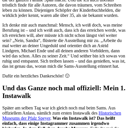
tröstlich finde für alle Autoren, die davon träumen, vom Schreiben
leben zu können. Diejenigen Schöpfer der Kinderbuchhelden, die
wirklich jeder kennt, waren alle über 35, als sie bekannt wurden.
Ich denke mir auch manchmal: Mensch, ich weiß doch, was meine
Berufung ist – und ich weiß auch, dass ich das erreichen werde, was
ich erreichen will, aber müsste ich nicht schon längst viel weiter
sein? „Nein, Sandra“, flüsterte die Ausstellung mir zu. „Arbeite du
mal weiter an deiner Ungeduld und orientier dich an Astrid
Lindgren, Michael Ende und all deinen anderen Vorbildern, dann
wird das schon. Alles zu seiner Zeit.“ Und seither bin ich sowas von
ruhig und entspannt. Sich treiben lassen – und das genießen, was ist,
das ist genau das, woran mich die Sams-Ausstellung erinnert hat.
Dafür ein herzliches Dankeschön! 🙂
Und das Ganze noch mal offiziell: Mein 1.
Instawalk
Später am selben Tag war ich gleich noch mal beim Sams. Aus
offiziellem Anlass, nämlich zum ersten Instawalk des
Historischen
Museums der Pfalz Speyer
.
Was ein Instawalk ist? Das heißt
einfach, dass einige Instagrammer zusammen irgendwo