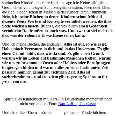
spirituellen Kinderbüchern rede, dann sage ich: Keine alltäglichen
Geschichten von lustigen Schutzengeln, Geistern, Feen oder Elfen,
die sich ja doch schon in Massen in der Kinderliteratur tummeln.
Nein,
ich meine Bücher, in denen Kindern schon früh auf
dezente Weise Werte und Konzepte vermittelt werden, die ihre
Seele wachsen lassen. Bücher, die vor allem einen Gedanken
vermitteln: Da draußen ist noch was. Und zwar so viel mehr als
das, was der rationale Erwachsene sehen kann.
Und ich meine Bücher, die andeuten:
Alles ist gut, so wie es ist.
Hab einfach Vertrauen in dich und in das Universum. Es gibt
einen Grund dafür, dass wir da sind. Es gibt einen Grund,
warum wir im Leben auf bestimmte Menschen treffen, warum
wir uns zu bestimmten Orten oder Hobbys oder Beruf(ung)en
hingezogen fühlen und warum alles zu einer bestimmten Zeit
passiert, nämlich genau zur richtigen Zeit. Alles ist
vorherbestimmt – und trotzdem gibt es genug Spielraum für
jeden von uns.
Spirituelles Kinderbuch mit Herz? In Deutschland momentan noch
nicht vorhanden (Foto:
Bart LaRue, Unsplash
)
Und ein drittes Thema möchte ich in spirituellen Kinderbüchern