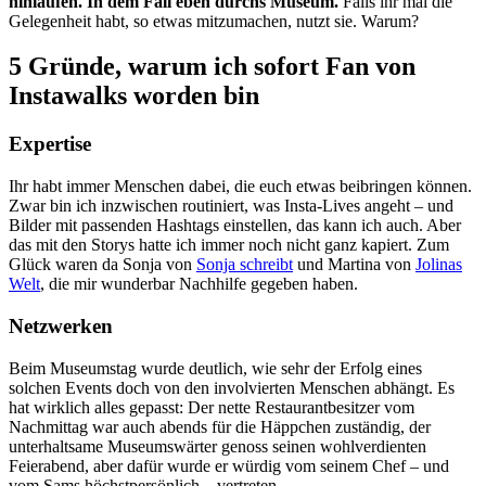
hinlaufen. In dem Fall eben durchs Museum.
Falls ihr mal die
Gelegenheit habt, so etwas mitzumachen, nutzt sie. Warum?
5 Gründe, warum ich sofort Fan von
Instawalks worden bin
Expertise
Ihr habt immer Menschen dabei, die euch etwas beibringen können.
Zwar bin ich inzwischen routiniert, was Insta-Lives angeht – und
Bilder mit passenden Hashtags einstellen, das kann ich auch. Aber
das mit den Storys hatte ich immer noch nicht ganz kapiert. Zum
Glück waren da Sonja von
Sonja schreibt
und Martina von
Jolinas
Welt
, die mir wunderbar Nachhilfe gegeben haben.
Netzwerken
Beim Museumstag wurde deutlich, wie sehr der Erfolg eines
solchen Events doch von den involvierten Menschen abhängt. Es
hat wirklich alles gepasst: Der nette Restaurantbesitzer vom
Nachmittag war auch abends für die Häppchen zuständig, der
unterhaltsame Museumswärter genoss seinen wohlverdienten
Feierabend, aber dafür wurde er würdig vom seinem Chef – und
vom Sams höchstpersönlich – vertreten.