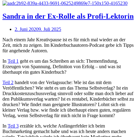
Open
post
Sandra in der Ex-Rolle als Profi-Lektorin
2. Juni 2020
9. Juli 2025
Nach einem Jahr Kreativpause ist es für mich mal wieder an der
Zeit, mich zu zeigen. Im Kinderbuchautoren-Podcast gebe ich Tipps
für angehende Autoren.
In
Teil 1
geht es um das Schreiben an sich: Themenfindung,
Erzeugen von Spannung, Definition von Erfolg – und was ist
überhaupt ein gutes Kinderbuch?
Teil 2
handelt von der Verlagssuche: Wie ist das mit dem
Veröffentlichen? Wie steht es um das Thema Selbstverlag? Ist ein
Druckkostenzuschussverlag sinnvoll oder sollte man doch lieber auf
den Publikumsverlag warten? Ist es rentabel, Kinderbücher selbst zu
drucken? Wie findet man geeignete Illustratoren? Lohnt sich ein
kleiner Verlag bzw. wie finde ich überhaupt einen guten, regulären
Verlag, wenn Selbstverlag für mich nicht in Frage kommt?
In
Teil 3
erzähle ich, welche Anfängerfehler ich beim
Buchmarketing gemacht habe und was ich heute anders machen
würde. Tatsächlich würde ich überhaupt kein Marketing mehr